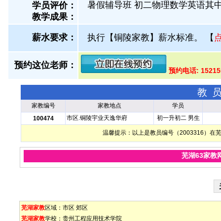
暑假辅导班 初二物理数学英语其中学
学员评价：
教学成果：
薪水要求：
执行【铜陵家教】薪水标准。
【
预约这位老师：
预约电话: 1521
教
家教编号
家教地点
学员
市区.铜陵宇业天逸华府
初一升初二 男生
100474
温馨提示：以上是教员编号（2003316）
芜湖63家教
芜湖家教
区域：
市区
郊区
芜湖家教
学校：
贵州工程应用技术学院