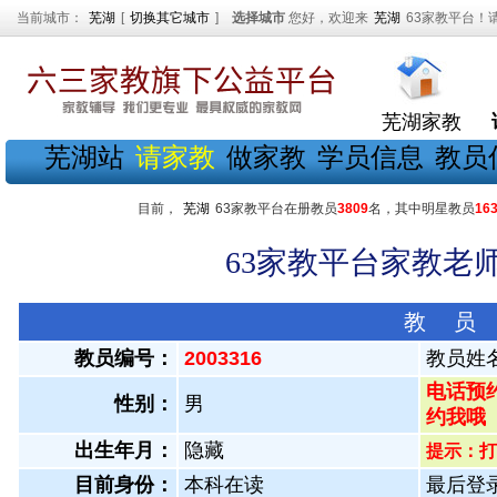
当前城市：
芜湖
[
切换其它城市
]
选择城市
您好，欢迎来
芜湖
63家教平台！
芜湖家教
芜湖站
请家教
做家教
学员信息
教员
目前，
芜湖
63家教平台在册教员
3809
名，其中明星教员
16
63家教平台家教老师
教 员
教员编号：
2003316
教员姓
电话预约
性别：
男
约我哦
出生年月：
隐藏
提示：打
目前身份：
本科在读
最后登录：