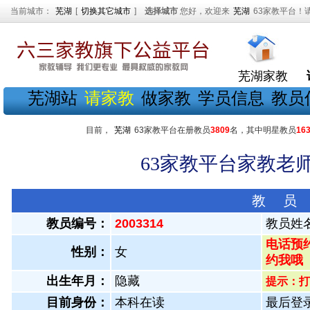
当前城市：
芜湖
[
切换其它城市
]
选择城市
您好，欢迎来
芜湖
63家教平台！
芜湖家教
芜湖站
请家教
做家教
学员信息
教员
目前，
芜湖
63家教平台在册教员
3809
名，其中明星教员
16
63家教平台家教老师
教 员
教员编号：
2003314
教员姓
电话预约
性别：
女
约我哦
出生年月：
隐藏
提示：打
目前身份：
本科在读
最后登录：