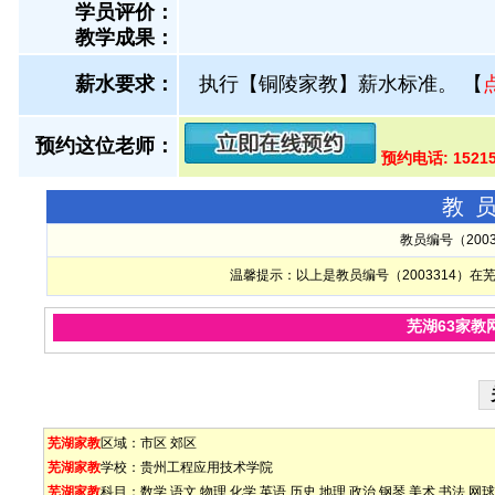
学员评价：
教学成果：
薪水要求：
执行【铜陵家教】薪水标准。
【
预约这位老师：
预约电话: 152
教
教员编号（200
温馨提示：以上是教员编号（2003314）
芜湖63家教
芜湖家教
区域：
市区
郊区
芜湖家教
学校：
贵州工程应用技术学院
芜湖家教
科目：
数学
语文
物理
化学
英语
历史
地理
政治
钢琴
美术
书法
网球