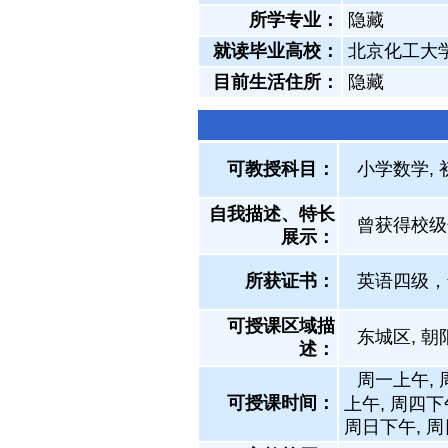
所学专业：
隐藏
就读毕业高校：
北京化工大
目前生活住所：
隐藏
可教授科目：
小学数学, 
自我描述、特长
曾获得校级
展示
：
所获证书
：
英语四级，
可授课区域描
东城区, 朝
述：
周一上午, 
可授课时间：
上午, 周四下
周日下午, 