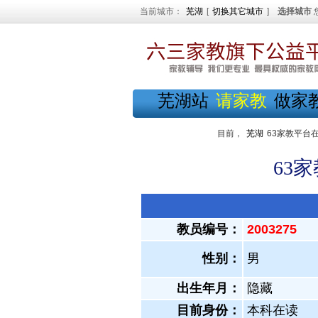
当前城市：
芜湖
[
切换其它城市
]
选择城市
芜湖站
请家教
做家
目前，
芜湖
63家教平台
63
教员编号：
2003275
性别：
男
出生年月：
隐藏
目前身份：
本科在读