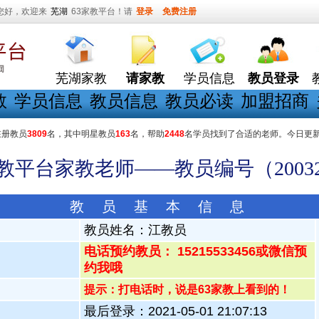
您好，欢迎来
芜湖
63家教平台！请
登录
免费注册
芜湖家教
请家教
学员信息
教员登录
教
学员信息
教员信息
教员必读
加盟招商
在册教员
3809
名，其中明星教员
163
名，帮助
2448
名学员找到了合适的老师。今日更
家教平台家教老师——教员编号（20032
教 员 基 本 信 息
教员姓名：
江教员
电话预约教员： 15215533456或微信预
约我哦
提示：打电话时，说是63家教上看到的！
最后登录：2021-05-01 21:07:13