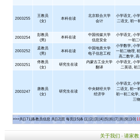
王教员
北京联合大学
小学语文, 小学
2003255
本科在读
(女)
会计
二语文, 初一
彭教员
中国传媒大学
小学语文, 小学
本科在读
2003254
(男)
信息安全
一初二
小学数学, 小学
孟教员
中国地质大学
2003252
本科在读
一初二物理, 初
(男)
电子信息工程
高二数学, 
佟教员
内蒙古工业大学
小学语文, 小学
研究生在读
2003251
(女)
翻译
二英语, 初
小学语文, 小学
唐教员
中央财经大学
二语文, 初一
研究生在读
2003247
(女)
经济学
初一初二化学, 
三物
>>>共[171]条教员信息 共[12]页 每页[15]条
[1]
[2]
[3]
[4]
[5]
[6]
[7]
[8]
[9]
[10]
1
关于我们
-
请家教