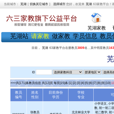
当前城市：
芜湖
[
切换其它城市
]
选择城市
您好，欢迎来
芜湖
63家教平台！
芜湖家教
芜湖站
请家教
做家教
学员信息
教员
目前，
芜湖
63家教平台在册教员
3809
名，其中明星教员
16
芜
ID
>>>共[171]条教员信息 共[12]页 每页[15]条
[1]
[2]
[3]
[4]
[5]
[6]
[7]
[8]
[9]
[10]
1
教员
姓名
目前身份
学校
编号
性别
学历
专业
小学语文, 小学
数, 初一初二语
张教员
北京林业大学
初二数学, 初