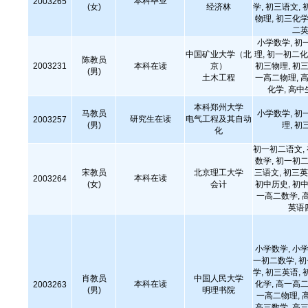
本科毕业
2003265
(女)
经济林
学, 初三语文, 
物理, 初三化学
二英
小学数学, 初
中国矿业大学（北
理, 初一初二化
陈教员
2003231
本科在读
京）
初三物理, 初三
(男)
土木工程
一高二物理, 高
化学, 高中
本科郑州大学
马教员
小学数学, 初
研究生在读
电气工程及其自动
2003257
(男)
理, 初
化
初一初二语文,
数学, 初一初二
宋教员
北京理工大学
三语文, 初三英
本科在读
2003264
(女)
会计
初中历史, 初中
一高二数学, 
英语
小学数学, 小学
一初二数学, 
学, 初三英语, 
肖教员
中国人民大学
本科在读
化学, 高一高二
2003263
(男)
明理书院
一高二物理, 
高三数学, 高三