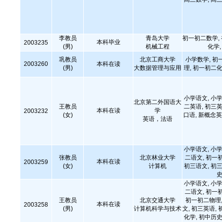
李教员
青岛大学
初一初二数学,
本科毕业
2003235
(男)
机械工程
化学
巩教员
北京工商大学
小学数学, 初
2003260
本科在读
(男)
大数据管理与应用
理, 初一初二化
小学语文, 小学
北京第二外国语大
王教员
二英语, 初三英
本科在读
学
2003232
(女)
口语, 新概念英
英语，法语
小学语文, 小学
张教员
北京林业大学
二语文, 初一
本科在读
2003259
(女)
计算机
初三语文, 初三
史
小学语文, 小学
二语文, 初一
王教员
北京交通大学
初一初二物理,
本科在读
2003258
(男)
计算机科学与技术
文, 初三英语, 
化学, 初中历史