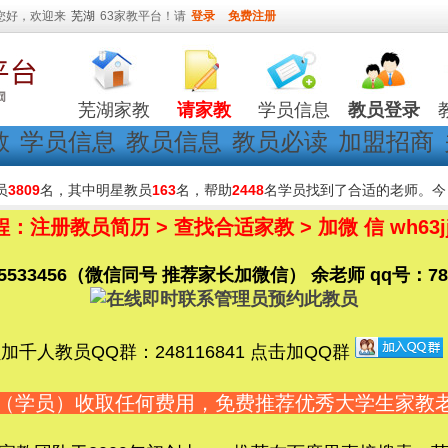
您好，欢迎来
芜湖
63家教平台！请
登录
免费注册
芜湖家教
请家教
学员信息
教员登录
教
学员信息
教员信息
教员必读
加盟招商
员
3809
名，其中明星教员
163
名，帮助
2448
名学员找到了合适的老师。今
注册教员简历 > 查找合适家教 > 加微 信 wh63
15533456（微信同号 推荐家长加微信） 余老师 qq号：7808
千人教员QQ群：248116841 点击加QQ群
长（学员）收取任何费用，免费推荐优秀大学生家教