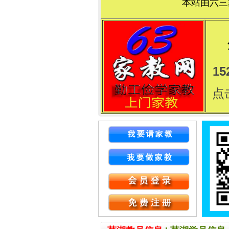
本站由六三
15
点