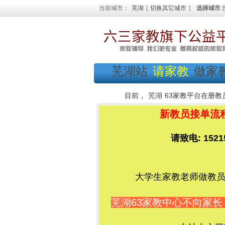
当前城市：
芜湖
[
切换其它城市
]
选择城市
芜湖站
请家教
做家
目前，
芜湖
63家教平台在册教
新教员接单流程：
请致电: 152
大学生家教老师做教员加
芜湖63家教中心不向家